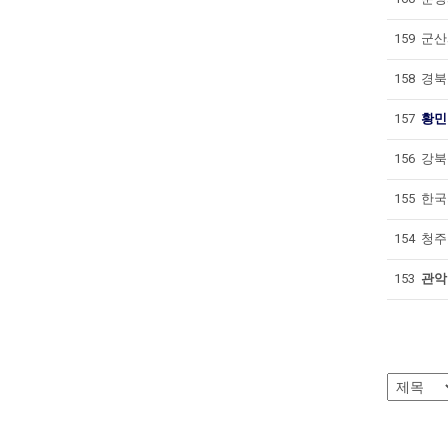
159
군산시
158
경북교
157
황민
156
강북문
155
한국전
154
청주
153
관악구