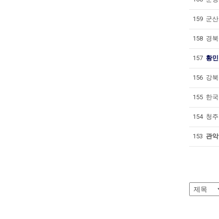
159
군산시
158
경북교
157
황민
156
강북문
155
한국전
154
청주
153
관악구