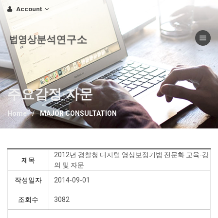
Account
Toggle nav
법영상분석연구소
주요감정·자문
Home
MAJOR CONSULTATION
2012년 경찰청 디지털 영상보정기법 전문화 교육-강
제목
의 및 자문
작성일자
2014-09-01
조회수
3082