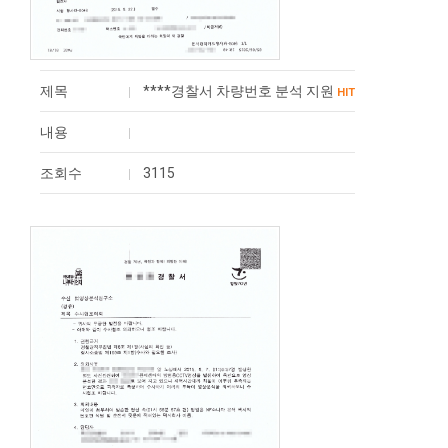
제목
****경찰서 차량번호 분석 지원
HIT
내용
조회수
3115