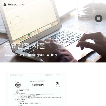
Account
Toggle nav
법영상분석연구소
주요감정·자문
Home
MAJOR CONSULTATION