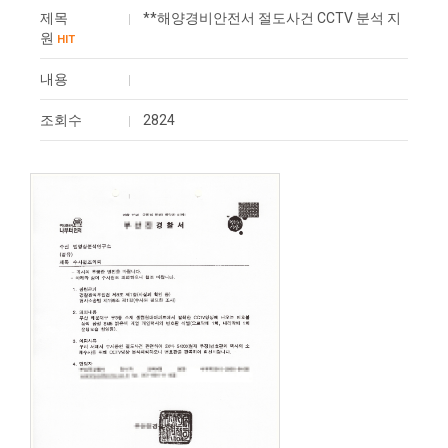
제목
**해양경비안전서 절도사건 CCTV 분석 지
원
HIT
내용
조회수
2824