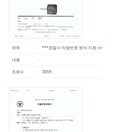
제목
***경찰서 차량번호 분석 지원
HIT
내용
조회수
3059