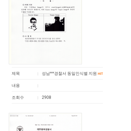
제목
성남**경찰서 동일인식별 지원
HIT
내용
조회수
2908