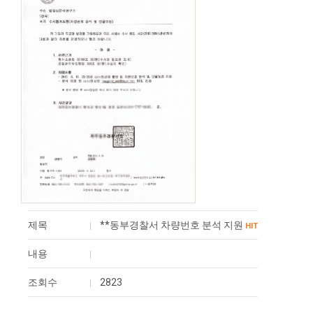
제목
**동부경찰서 차량번호 분석 지원
HIT
내용
조회수
2823