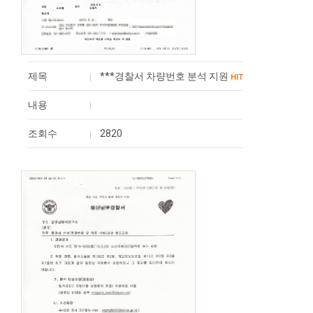
제목
***경찰서 차량번호 분석 지원
HIT
내용
조회수
2820