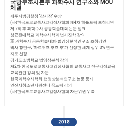
국방부조사본부 과학수사 연구소와 MOU
체결
제주지방경찰청 '감사장' 수상
(사)한국도로교통사고감정사협회 제4차 학술포럼 초청강연
제 7회 軍 과학수사 공동학술대회 논문 발표
성균관대학교 과학수사학과 법사진학 강의
軍 과학수사 공동학술대회-법영상분석연구소 초청강연
박사 황민구, ‘마르퀴즈 후즈 후’가 선정한 세계 상위 3% 연구
자로 선정
경기도소방학교 법영상분석 강의
제2차 한국도로교통사고감정사협회 교통사고 전문감정교육
교육관련 강의 및 자문
한국과학수사학회-법영상분석연구소 논문 등재
안산시청소년지원센터 꿈드림 강의
(사)한국도로교통사고감정사협회 자문위원 위촉
2018