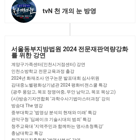
tvN 천 개의 눈 방영
서울동부지방법원 2024 전문재판역량강화
를 위한 강연
계양구가족센터(인천시거점센터) 강연
인천소방학교 전문교육과정 출강
2024년 화재조사 연구논문 발표대회 심사위원
김대중노벨평화상기념관 2024 평화비젼스쿨 특강
(광주 풍암고, 목포 정명여중, 무안 남악고, 목포 목상고)
(사)방송기자연합회 '과학수사기법마스터과정' 강의
방송대 The 명강
중부대학교 '법영상 분석의 현재와 미래' 특강
관악구청 '딥페이크 기술시대의 범죄' 특강
청주교육대 '지역주민과 함께하는 명사초청특강'
충남대학교 특강