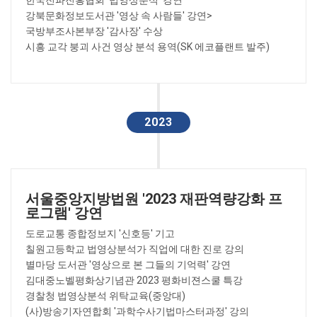
한국전파진흥협회 '법영상분석' 강연
강북문화정보도서관 '영상 속 사람들' 강연>
국방부조사본부장 '감사장' 수상
시흥 교각 붕괴 사건 영상 분석 용역(SK 에코플랜트 발주)
2023
서울중앙지방법원 '2023 재판역량강화 프
로그램' 강연
도로교통 종합정보지 '신호등' 기고
칠원고등학교 법영상분석가 직업에 대한 진로 강의
별마당 도서관 '영상으로 본 그들의 기억력' 강연
김대중노벨평화상기념관 2023 평화비젼스쿨 특강
경찰청 법영상분석 위탁교육(중앙대)
(사)방송기자연합회 '과학수사기법마스터과정' 강의