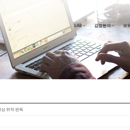
LAB
감정분야
보
 영상 위작 판독