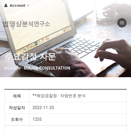
Account
Toggle nav
법영상분석연구소
주요감정·자문
Home
MAJOR CONSULTATION
**해양경찰청 - 차량번호 분석
제목
작성일자
2022-11-25
조회수
1255