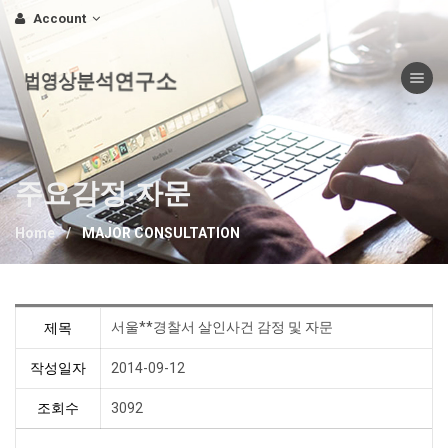
Account
Toggle nav
법영상분석연구소
주요감정·자문
Home
MAJOR CONSULTATION
서울**경찰서 살인사건 감정 및 자문
제목
작성일자
2014-09-12
조회수
3092