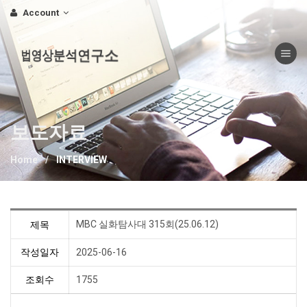
Account
Toggle nav
법영상분석연구소
보도자료
Home
INTERVIEW
MBC 실화탐사대 315회(25.06.12)
제목
작성일자
2025-06-16
조회수
1755